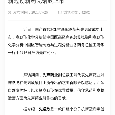
新冠创新药先诺欣上市
发布时间：2025/07/26
浏览次数：426次
近日，国产首款3CL抗新冠创新药先诺欣成功上
市，赛默飞化学分析部中国区高级商务总监张翮和赛默飞
化学分析中国区智能制造与过程分析业务商务总监王清华
一行于2月6日拜访先声药业。
拜访期间，
先声药业
副总裁王熙代表先声药业对
赛默飞在先诺欣项目上所作出的杰出贡献致以感谢，并亲
自颁发奖杯，以表彰赛默飞在优异质量、信守承诺和卓越
运营方面为先声药业所作出的贡献。
据介绍，
先诺欣
是一款口服小分子抗新冠病毒创