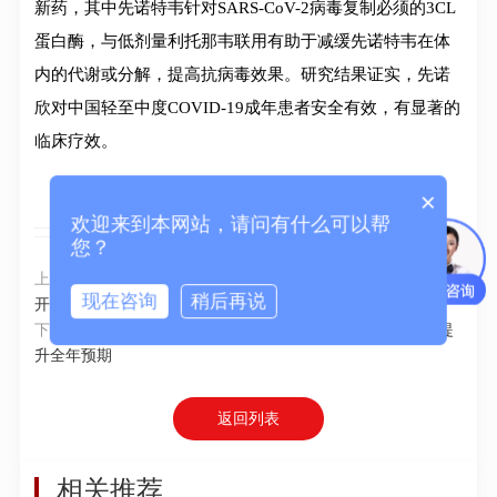
新药，其中先诺特韦针对SARS-CoV-2病毒复制必须的3CL
蛋白酶，与低剂量利托那韦联用有助于减缓先诺特韦在体
内的代谢或分解，提高抗病毒效果。研究结果证实，先诺
欣对中国轻至中度COVID-19成年患者安全有效，有显著的
临床疗效。
×
欢迎来到本网站，请问有什么可以帮
您？
上一篇：
广东省生态环境厅党组书记徐晓霞一行莅临禾信仪器
现在咨询
稍后再说
开展调研
下一篇：
安捷伦科技2023财年一季度财务报告：开局出色，提
升全年预期
返回列表
相关推荐