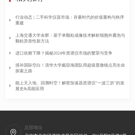
行业动态 | 二手科学仪器市场：存量时代的价值重构与秩序
重建
上海交通大学余辉：基于单颗粒成像技术解析细胞外囊泡与
颗粒异质性新方法
进口依赖下降？揭秘2024年质谱仪市场的繁荣与竞争
填补国际空白！清华大学戴琼海团队用超级显微镜点亮生命
探索之路
能上天入地、回溯时空！解密加速器质谱仪“一波三折”的发
展史&高能应用
总部地址