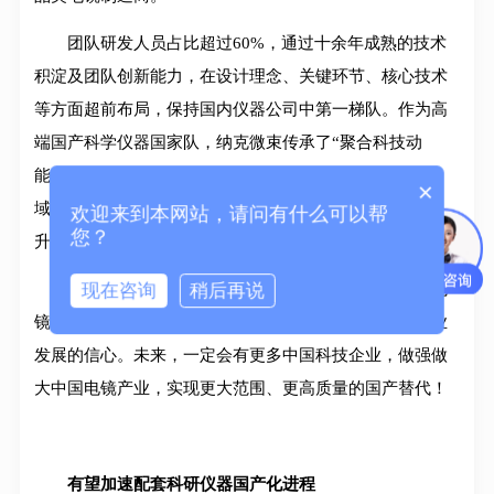
团队研发人员占比超过60%，通过十余年成熟的技术
积淀及团队创新能力，在设计理念、关键环节、核心技术
等方面超前布局，保持国内仪器公司中第一梯队。作为高
端国产科学仪器国家队，纳克微束传承了“聚合科技动
能”精神，始终坚持“守正创新”。此次突破扫描电镜领
×
域“卡脖子”难题，正是其践行“助力我国科学与硬实力提
欢迎来到本网站，请问有什么可以帮
您？
升”使命的具体行动。
现在咨询
稍后再说
纳克微束在高端仪器技术研发领域的突围，对国产电
镜行业起到极大激励和引领作用，更增强了国产电镜行业
发展的信心。未来，一定会有更多中国科技企业，做强做
大中国电镜产业，实现更大范围、更高质量的国产替代！
有望加速配套科研仪器国产化进程