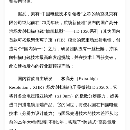
和实用价值。
据悉‬，素有“中国电镜技术引领者”之称的纳克微束有
限公司继此前在“70周年庆，质镜新征程”发布的国产高分
辨场发射扫描电镜“旗舰机型”——FE-1050系列（其为国内
首款可搭载聚焦离子束（FIB）模块的双束场发射电镜，创
造两个“国内第一”）之后，研发团队没有一丝松懈，持续
向扫描电镜技术最高峰发起挑战，并在技术上再获突破，
此次硬核发布的行业新顶端产品：
国内首款自主研发——极高分（Extra-high
Resolution，XHR）场发射扫描电子显微镜FE-2050X，它
将具备全电压段亚纳米（≤1.0nm）的极致分辨能力，媲美
进口扫描电镜顶端产品。它的问世，将使我国在扫描电镜
技术（分辨力设计能力）与国际先进技术的技术差距从此
前的25年大幅缩短到不到5年，实现了“跨越式”高质量发