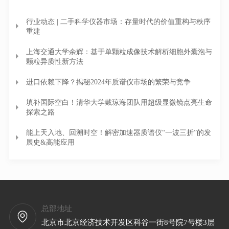
行业动态 | 二手科学仪器市场：存量时代的价值重构与秩序
重建
上海交通大学余辉：基于单颗粒成像技术解析细胞外囊泡与
颗粒异质性新方法
进口依赖下降？揭秘2024年质谱仪市场的繁荣与竞争
填补国际空白！清华大学戴琼海团队用超级显微镜点亮生命
探索之路
能上天入地、回溯时空！解密加速器质谱仪“一波三折”的发
展史&高能应用
总部地址
北京市北京经济技术开发区科谷一街8号院7号楼3层