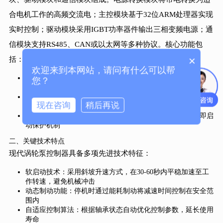
合电机工作的高频交流电；主控模块基于32位ARM处理器实现
实时控制；驱动模块采用IGBT功率器件输出三相变频电源；通
信模块支持RS485、CAN或以太网等多种协议。核心功能包
×
括：
欢迎来到本网站，请问有什么可以帮
变频驱动：输出频率400-2000Hz可调的三相电源，驱动无刷电
您？
机达到设定转速
智能调速：根据负载变化自动调整输出功率，维持转速波动在
现在咨询
稍后再说
±1%以内
多重保护：实时监测电流、电压、温度等参数，异常时立即启
动保护机制
二、关键技术特点
现代涡轮泵控制器具备多项先进技术特征：
软启动技术：采用斜坡升速方式，在30-60秒内平稳加速至工
作转速，避免机械冲击
动态制动功能：停机时通过能耗制动将减速时间控制在安全范
围内
自适应控制算法：根据轴承状态自动优化控制参数，延长使用
寿命