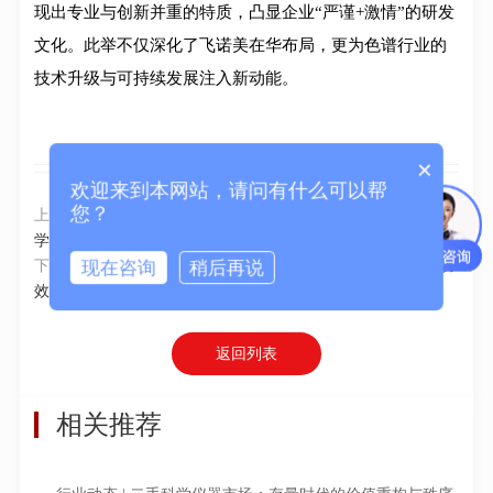
现出专业与创新并重的特质，凸显企业“严谨+激情”的研发
文化。此举不仅深化了飞诺美在华布局，更为色谱行业的
技术升级与可持续发展注入新动能。
×
欢迎来到本网站，请问有什么可以帮
您？
上一篇：
艾万拓荣膺国际可持续设计金奖 创新空间赋能生命科
学
现在咨询
稍后再说
下一篇：
2025年化妆品新规实施 检测技术全面升级覆盖多类功
效原料
返回列表
相关推荐