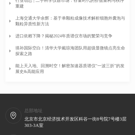
行业动态 | 二手科学仪器市场：存量时代的价值重构与秩序
重建
上海交通大学余辉：基于单颗粒成像技术解析细胞外囊泡与
颗粒异质性新方法
进口依赖下降？揭秘2024年质谱仪市场的繁荣与竞争
填补国际空白！清华大学戴琼海团队用超级显微镜点亮生命
探索之路
能上天入地、回溯时空！解密加速器质谱仪“一波三折”的发
展史&高能应用
总部地址
北京市北京经济技术开发区科谷一街8号院7号楼3层
303-3A室