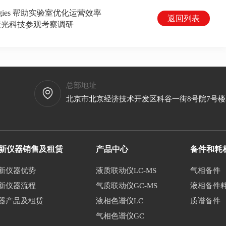
ologies 帮助实验室优化运营效率
返回列表
聚光科技参观考察调研
总部地址
北京市北京经济技术开发区科谷一街8号院7号楼3层
新仪器销售及租赁
产品中心
备件和耗
新仪器优势
液质联动仪LC-MS
气相备件
新仪器流程
气质联动仪GC-MS
液相备件
器产品及租赁
液相色谱仪LC
质谱备件
气相色谱仪GC