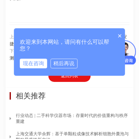
×
上一篇：
浙大杭州国际科创中心生物与分子智造研究院举办安
欢迎来到本网站，请问有什么可以帮
捷伦奖学金颁奖仪式
您？
下一篇：
深圳市生态环境监测中心站建成广东省首个“AI水质监
测人工智能实验室”
现在咨询
稍后再说
返回列表
相关推荐
行业动态 | 二手科学仪器市场：存量时代的价值重构与秩序
重建
上海交通大学余辉：基于单颗粒成像技术解析细胞外囊泡与