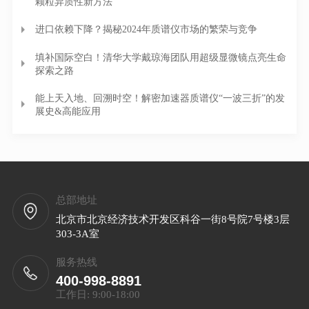
颗粒异质性新方法
进口依赖下降？揭秘2024年质谱仪市场的繁荣与竞争
填补国际空白！清华大学戴琼海团队用超级显微镜点亮生命
探索之路
能上天入地、回溯时空！解密加速器质谱仪“一波三折”的发
展史&高能应用
总部地址
北京市北京经济技术开发区科谷一街8号院7号楼3层
303-3A室
服务热线
400-998-8891
工作日: 9:00-18:00