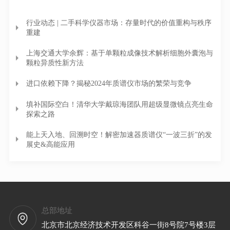
行业动态 | 二手科学仪器市场：存量时代的价值重构与秩序
重建
上海交通大学余辉：基于单颗粒成像技术解析细胞外囊泡与
颗粒异质性新方法
进口依赖下降？揭秘2024年质谱仪市场的繁荣与竞争
填补国际空白！清华大学戴琼海团队用超级显微镜点亮生命
探索之路
能上天入地、回溯时空！解密加速器质谱仪“一波三折”的发
展史&高能应用
总部地址
北京市北京经济技术开发区科谷一街8号院7号楼3层