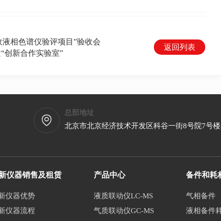
高效液相色谱仪验评项目”验收会
返回列表
“创新合作实验室”
总部地址
北京市北京经济技术开发区科谷一街8号院7号楼3层
新仪器销售及租赁
产品中心
备件和耗
新仪器优势
液质联动仪LC-MS
气相备件
新仪器流程
气质联动仪GC-MS
液相备件