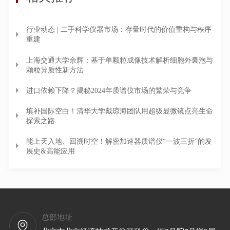
行业动态 | 二手科学仪器市场：存量时代的价值重构与秩序
重建
上海交通大学余辉：基于单颗粒成像技术解析细胞外囊泡与
颗粒异质性新方法
进口依赖下降？揭秘2024年质谱仪市场的繁荣与竞争
填补国际空白！清华大学戴琼海团队用超级显微镜点亮生命
探索之路
能上天入地、回溯时空！解密加速器质谱仪“一波三折”的发
展史&高能应用
总部地址