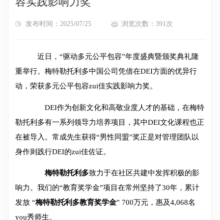
容实践影响力奖
发布时间：2025/07/25
浏览次数：391次
近日，“驱动多元公平包容”年度盛典暨颁奖典礼隆
重举行。梅特勒托利多中国公司凭借在DEI方面的优异行
动，荣获多元公平包容zui佳实践影响力奖。
DEI作为创新文化和高敬业度人才的基础，在梅特
勒托利多有一系列领导力培养项目，其中DEI文化课程也正
在被导入。常成先生获得“男性同盟”奖正是对管理团队以
身作则践行DEI的zui佳佐证。
梅特勒托利多
致力于在社区共建中发挥积极的影
响力。我们的“教育奖学金”项目在常州坚持了30年，累计
发放 “
梅特勒托利多教育奖学金
” 700万元，惠及4,068名
you秀师生。