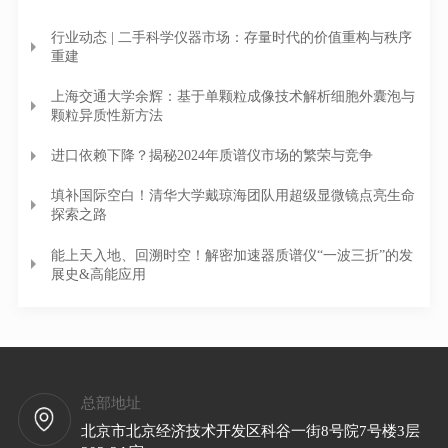
行业动态 | 二手科学仪器市场：存量时代的价值重构与秩序
重建
上海交通大学余辉：基于单颗粒成像技术解析细胞外囊泡与
颗粒异质性新方法
进口依赖下降？揭秘2024年质谱仪市场的繁荣与竞争
填补国际空白！清华大学戴琼海团队用超级显微镜点亮生命
探索之路
能上天入地、回溯时空！解密加速器质谱仪“一波三折”的发
展史&高能应用
总部地址
北京市北京经济技术开发区科谷一街8号院7号楼3层