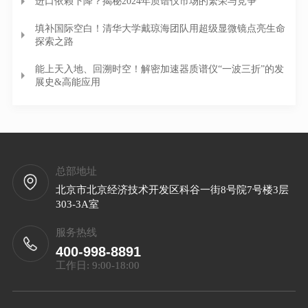
进口依赖下降？揭秘2024年质谱仪市场的繁荣与竞争
填补国际空白！清华大学戴琼海团队用超级显微镜点亮生命
探索之路
能上天入地、回溯时空！解密加速器质谱仪“一波三折”的发
展史&高能应用
总部地址
北京市北京经济技术开发区科谷一街8号院7号楼3层
303-3A室
服务热线
400-998-8891
工作日: 9:00-18:00