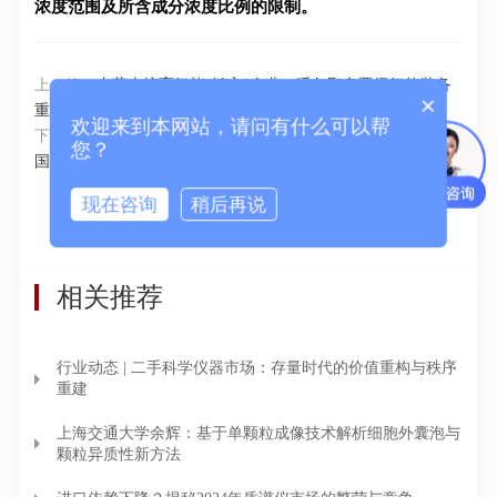
浓度范围及所含成分浓度比例的限制。
上一篇：
内蒙古培育氢能“链主”企业，呼包鄂乌晋级氢能装备
×
重点区
欢迎来到本网站，请问有什么可以帮
下一篇：
中嘉微视获近亿元A轮融资，加速半导体量/检测设备
您？
国产化进程！
现在咨询
稍后再说
返回列表
相关推荐
行业动态 | 二手科学仪器市场：存量时代的价值重构与秩序
重建
上海交通大学余辉：基于单颗粒成像技术解析细胞外囊泡与
颗粒异质性新方法