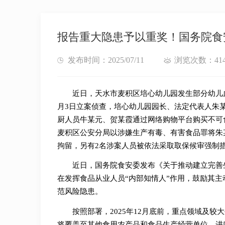
报告重大隐患予以重奖！国务院食
发布时间：2025/07/11
浏览次数：41
近日，天水市麦积区培心幼儿园发生部分幼儿
月3日立案侦查，培心幼儿园园长、法定代表人朱
厨人员牛某元、贺某霞通过网络购物平台购买不可
麦积区公安分局以涉嫌生产有毒、有害食品罪将朱
拘留，另有2名涉案人员被依法采取取保候审强制
近日，国务院食安委发布《关于推动建立完善
在发挥食品从业人员“内部知情人”作用，鼓励其
范风险隐患。
按照部署，2025年12月底前，重点领域及较
将覆盖至其他食用农产品和食品生产经营单位、进