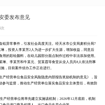
安委发布意见
4次
血铅异常事件，引发社会高度关注。经天水市公安局麦积分局7
某琳，投资人李某芳2人为进一步扩大生源，增加收益，同意后
食用的彩绘颜料，在幼儿园部分面点制作过程中非法添加使用。
某琳、李某芳和牛某元、贺某霞等食堂从业人员共8人依法刑事
措施，目前案件侦办工作正在进行。
生产经营单位食品安全风险隐患内部报告奖励机制的意见》，旨
主动参与监督，推动生产经营单位落实食品安全主体责任，有效防
大生产经营单位将率先建立实施该机制；2026年12月底前，机制
口食品进口商及代理人、出口食品生产企业等。