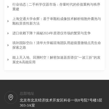
行业动态 | 二手科学仪器市场：存量时代的价值重构与秩序
重建
上海交通大学余辉：基于单颗粒成像技术解析细胞外囊泡与
颗粒异质性新方法
进口依赖下降？揭秘2024年质谱仪市场的繁荣与竞争
填补国际空白！清华大学戴琼海团队用超级显微镜点亮生命
探索之路
能上天入地、回溯时空！解密加速器质谱仪“一波三折”的发
展史&高能应用
总部地址
北京市北京经济技术开发区科谷一街8号院7号楼3层
303-3A室