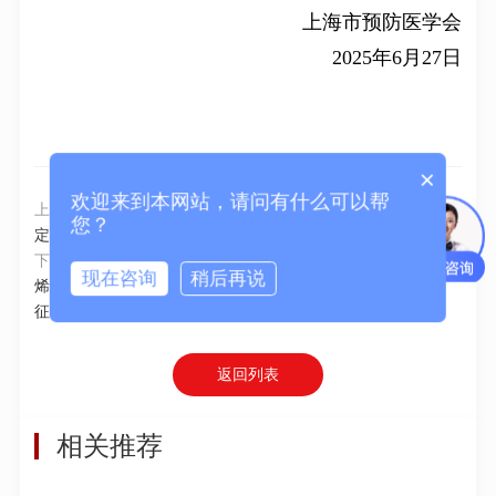
上海市预防医学会
2025年6月27日
×
欢迎来到本网站，请问有什么可以帮
上一篇：
国家标准化管理委员会对《蜂蜜中氯霉素残留量的测
您？
定方法 气相色谱-质谱法》等12项国家标准复审结论进行公示
下一篇：
全国塑料标准化技术委员会发布国家标准《塑料 聚乙
现在咨询
稍后再说
烯环境应力开裂（ESC）的测定 全缺口蠕变试验（FNCT）》
征求意见稿
返回列表
相关推荐