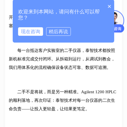
×
对实验人员进行液相系统日常维护培训，内容包括：
欢迎来到本网站，请问有什么可以帮
您？
开关机流程、流动相更换、压力曲线判读（判断管路堵
塞）、简单故障排除方法。当场实操，确保独立上手。
现在咨询
稍后再说
每一台抵达客户实验室的二手仪器，泰智技术都按照
新机标准完成交付闭环。从拆箱到运行，从调试到教会，
我们用体系化的流程确保设备状态可靠、数据可追溯。
二手不是将就，而是另一种精准。Agilent 1200 HPLC
的顺利落地，再次印证：泰智技术对每一台仪器的二次生
命负责——让投入更轻盈，让结果更笃定。